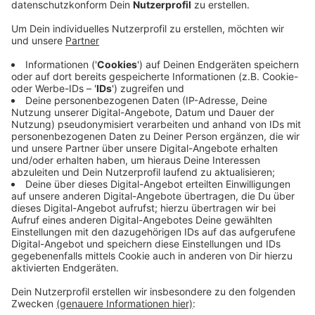
man geht davon aus, am kommenden Mittwoch
(10.3.) wieder aufmachen zu können. An diesem
Tag öffnen auch die meisten anderen Zoos in NRW
ihre Pforten.
Für einen Besuch im Aachener Tierpark muss man
allerdings vorab online buchen. Dafür hat der
RWTH-Wirtschaftsinformatiker Manuel
Ritterbecks dem Tierpark ehrenamtlich ein
Programm geschrieben.
Wie die Vorab-Buchung genau erfolgt, wird der
Tierpark auf seiner Facebook-Seite noch
mitteilen.
Veröffentlicht:
Freitag, 05.03.2021 16:42
Anzeige