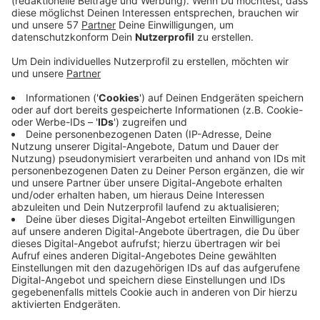
soll an anderen Stellen gespart werden, damit
Mittel zur Verfügung stehen, um Familien mit
Kindern zu entlasten, die in der Pandemie gelitten
haben. Das hat der SPD-Fraktionsvorsitzende
Michael Servos Antenne AC gesagt.
Der Haushaltsplan sehe allerdings eine Erhöhung
der Gebühren für Kitas und OGS vor. Da werde sich
die SPD-Fraktion mit aller Kraft gegenstellen, so
Servos.
Am Freitag hat schon die Aachener Fraktion DIE
Zukunft ihre
Forderungen
für den Haushalt 2022
veröffentlicht. Grüne und CDU haben angekündigt,
beim Haushalt auf einer Linie zu sein.
Veröffentlicht:
Dienstag, 18.01.2022 08:32
Anzeige