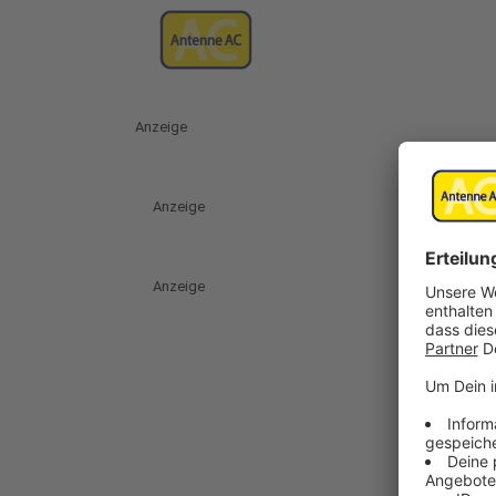
Anzeige
Anzeige
Anzeige