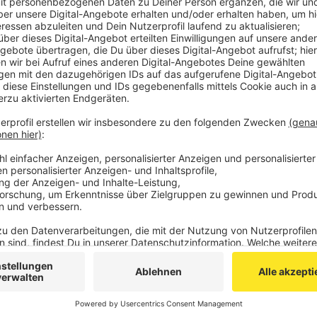
im Juni diesen Jahres, jeweils eine Frau zu vergewalt
einem Feldweg in ein Gebüsch gezerrt haben, um sie
laut Anklage um Hilfe gerufen und sich gewehrt, wo
Anzeige