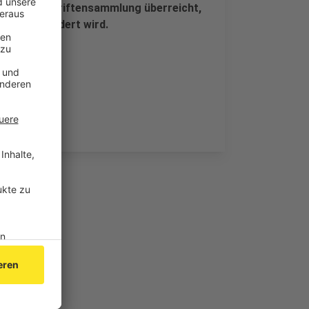
ine Unterschriftensammlung überreicht,
esetz gefordert wird.