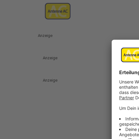
Anzeige
Anzeige
Anzeige