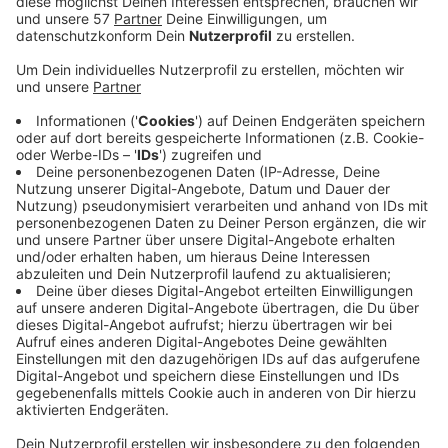
Die S-UBG-Gruppe und ein Konsortium weiterer
Investoren aus Aachen übernehmen
Geschäftsbereiche des Stolberger Unternehmens
Leoni Kerpen.
Im Oktober hat die Leoni AG bekanntgemacht, dass
sie ihre Aktivitäten in Stolberg einstellt. Die neuen
Aachener Eigner sagen, sie können so mehr als 160 der
rund 380 Arbeitsplätze in Stolberg erhalten.
Dazu haben sie die neue Firma Kerpen Datacom (Bild
oben) gegründet, die Netzwerktechnik für Bau- und
Industrieunternehmen sowie Rechenzentren
entwickelt und produziert.
Zu dem Konsortium gehört auch David Schlenter (Bild
unten), einer der Geschäftsführer der Leoni Kerpen
GmbH.
Anzeige