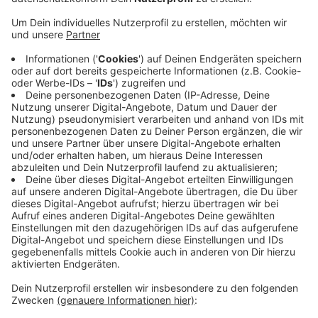
Donnerstagvormittag bei einem Einsatz im
niederländischen Sittard geholfen.
Da ist ein Tragseil einer Fenstergondel gerissen, die
für Fensterputzarbeiten im siebten Obergeschoss
benutzt worden ist. Die sieben Aachener Höhenretter
haben sich vom Dach des Gebäudes zu der Gondel
abgeseilt und mehrere Personen gerettet.
Rund drei Stunden hat der Einsatz gedauert.
Anzeige
©
Edda Jäckle/Feuerwehr Aachen
Anzeige