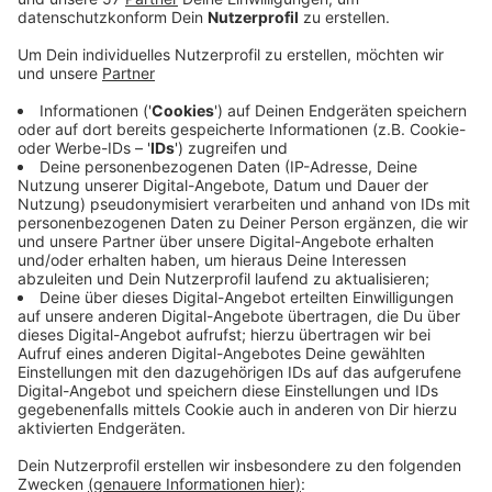
Der
Aachener Friedenspreis
geht in diesem Jahr an
die Initiative
"Palestinians and Jews for Peace
(PJFP)"
("Palästinenser und Juden für Frieden") aus
Köln sowie die Organisationen
"Unidos MN" und "The
Smitten Kitten"
aus Minneapolis.
Die PJFP setzen sich seit ihrer Gründung im Oktober
2023 für einen differenzierten Dialog zwischen
jüdischen und palästinensischen Menschen ein und
kämpfen gegen Polarisierung im Nahostkonflikt.
"Unidos MN" und "The Smitten Kitten" leisten
gewaltfreien Widerstand gegen die eskalierte
staatliche Gewalt durch US-Bundesagenten in
Minneapolis. Sie unterstützen Migrantinnen und
Migranten durch Bildung und praktische Solidarität.
Verliehen wird der Aachener Friedenspreis immer am
Antikriegstag, dem 1. September.