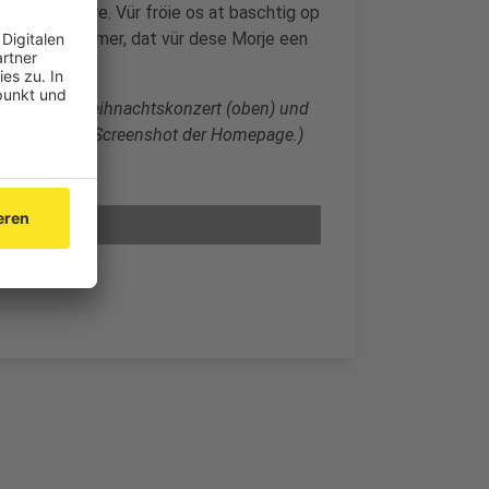
r Platt liehre. Vür fröie os at baschtig op
lf-Peter Cremer, dat vür dese Morje een
n bei einem Weihnachtskonzert (oben) und
nten noch ein Screenshot der Homepage.)