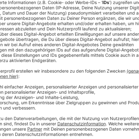
Domsingschule
und ihre Leiterin Irma Wüller.
Damit sollen die Verdienste der Schule um die Aac
Die Auszeichnung ist mit 2.000 Euro dotiert und wird 
also im nächsten Jahr am 6. Januar.
Anzeige
©
Stadt Aachen/Andreas Herrmann
Anzeige
Angetragen wurde der Preis der Domsingschule als 
Gottesdienstes im Aachener Dom.
Danach hat man auf Facebook in Öcher Platt diesen
"Vür jrateliere va Hazze de Direktorin Irma Wüller, en
die Fraulüüh än Mannslüüh, die een de Duemsengschu