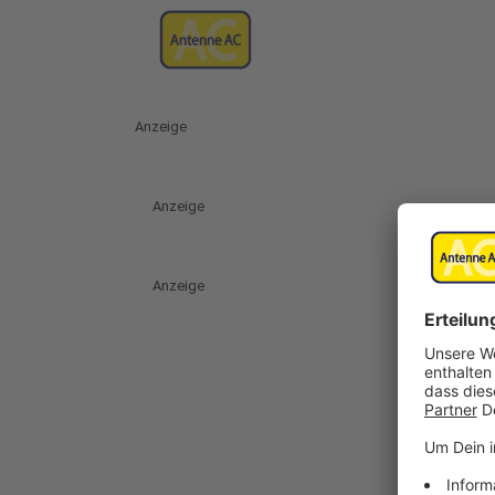
Anzeige
Anzeige
Anzeige