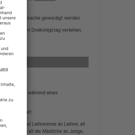
hener Heimatsprache gewürdigt werden.
traditionell am Dreikönigstag verliehen,
Überraschung während eines
 Text gepostet:
e janze Rammel Liehrerenne än Liehrer, all
el weärke än all die Mäddche än Jonge,