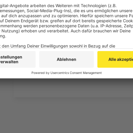
die jedder Daag doe jet för et Leäve än janz vööl Öche
dr Dreijkönnegsdaag 2026. Merssi aan Dompropst Ro
et Mönster der nöie Priisdräjer övverrasche kuente."
(Auf den Fotos seht Ihr die Domsingschule in Aktio
bei der Thouet-Preisverleihung 2020 (Mitte), dazu u
Anzeige
©
Screenshot https://www.domsingschule-aachen.de/
Anzeige