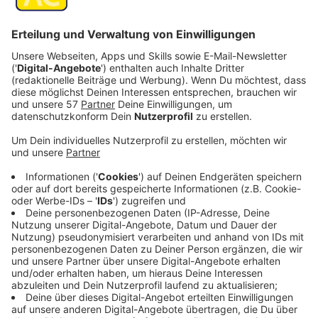
In Aachen gelten seit Jahresbeginn weitere
Steuererleichterungen für Hunde aus dem
Aachener
Tierheim
.
Darauf weist die Stadt jetzt hin.
Bisher war schon keine Hundesteuer fällig für die
ersten zwei Jahre nach der Aufnahme aus dem
Tierheim.
Darüberhinaus gilt die Steuerbefreiung inzwischen
auch für Hunde bis zu ihrem Lebensende, wenn sie die
zum Zeitpunkt der Übernahme aus dem Tierheim acht
Jahre oder älter sind.
Dazu gilt jetzt eine Erleichterung für die Aufnahme
„gefährlicher Hunde“ oder von „Hunden bestimmter
Rassen“. Die Steuern werden auf Antrag für die ersten
zwei Jahre auf ein Drittel ermäßigt, soweit für das Tier