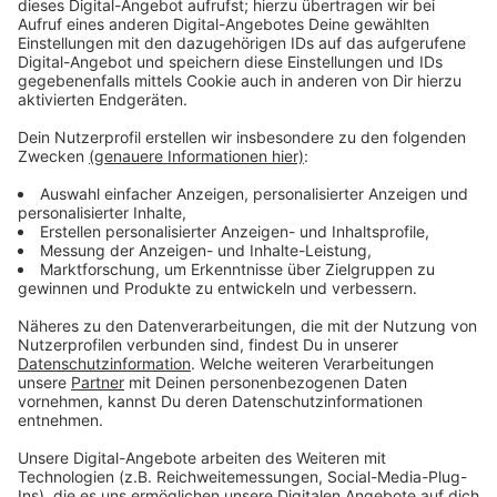
eine Haltergenehmigung sowie eine Befreiung von
Maulkorb- und Leinenzwang besteht. Auch hier gilt die
Ermäßigung auf Lebenszeit, wenn das Tier bei
Adoption schon das achte Lebensjahr vollendet hat.
Weil ältere und nach Landeshundegesetz „gefährliche
Hunde“ im Tierheim eine geringere Chance auf
Vermittlung haben als ihre jungen Artgenossen, will
man so dazu beitragen, dass mehr schwerer
vermittelbare Hunde ein Zuhause finden.
Außerdem können ab sofort auch zertifizierte
Assistenzhunde von der Steuer befreit werden. Die
Zertifizierung können Menschen, die ihren
Hauptwohnsitz in NRW haben und einen Assistenzhund
besitzen, beim
Ministerium für Arbeit, Gesundheit
und Soziales des Landes
beantragen. Die
Anerkennung wird befristet ausgestellt und bleibt
grundsätzlich gültig, bis der Assistenzhund das zehnte
Lebensjahr vollendet hat.