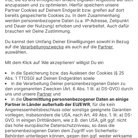
Für Hunde, die ausschließlich dem Schutz und der Hilfe
Blinder, Gehörloser oder Personen, die einen
Schwerbehindertenausweis mit den Merkzeichen “B”,
“BL”, “aG” oder “H” besitzen, dienen, musste auch
bisher in Aachen schon keine Steuer gezahlt werden.
Weitergehende Informationen zur Aachener
Hundesteuersatzung sowie eine Auflistung der
sogenannten „gefährlichen Hunde“ und „Hunde
bestimmter Rassen“ findet man im
Serviceportal der
Stadt Aachen unter dem Stichwort "Hundesteuer"
.
Anzeige