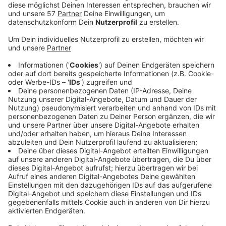
2021 zur Verfügung gestellt. Die Regelung hat der
Hauptausschuss nochmal verlängert.
Insgesamt nutzen bisher 37 Kulturschaffende und
Kulturvereine die Veranstaltungsstätten vor allem
zu Probe- oder Streamingzwecken. Dazu gehören
der Tivoli, das Eurogress, das Waldstadion und das
Ludwig-Forum Aachen (Foto) sowie weitere
städtische Räumlichkeiten. Ausgenommen sind
der Krönungssaal und andere Räume im Aachener
Rathaus, die besonderen städtischen
repräsentativen Zwecken dienen.
Oberbürgermeisterin Sibylle Keupen hat schon
angekündigt, verstärkt noch mehr Orte für die
regionale Kultur und Auftrittsmöglichkeiten finden
zu wollen.
Informationen hierzu erteilt der Kulturbetrieb der Stadt