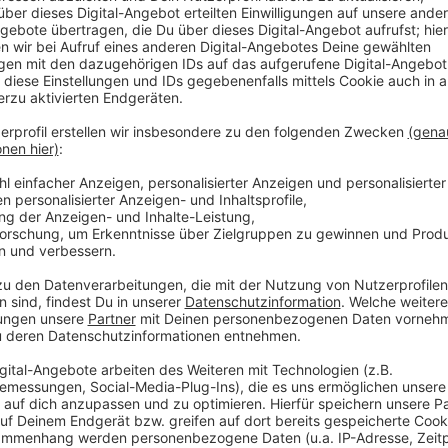
verbreitert.
Die alte Hohlkastenbrücke ist durch eine Stahlverb
Anzeige
Sibylle Keupen, Oberbürgermeis
Schwierige Bauzeit der strat
Anzeige
Sibylle Keupen, Oberbürgermeis
Es hat länger gedauert und di