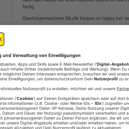
fertig.
Oberbürgermeisterin Sibylle Keupen ist happy, hat si
Anzeige
Sibylle Keupen, Oberbürgermeis
Freude über Freigabe
Anzeige
Die neue Brücke ist auf 22,20 Meter verbreitert wo
man auf 2,50 Meter angepasst, in Richtung Ponttor 