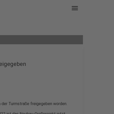
menu
reigegeben
n der Turmstraße freigegeben worden.
22 ist das Neubau-Großprojekt jetzt