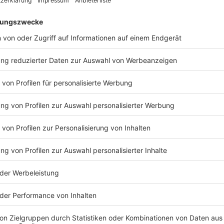
©
Stadt Aachen/A. Steindl
©
Antenne AC