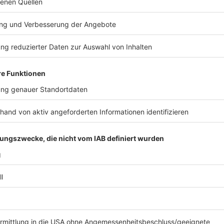
©
Antenne AC