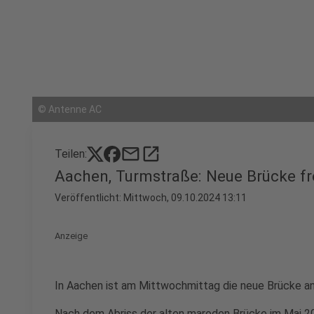
©
Antenne AC
mail
open_in_new
Teilen:
Aachen, Turmstraße: Neue Brücke f
Veröffentlicht:
Mittwoch, 09.10.2024 13:11
Anzeige
In Aachen ist am Mittwochmittag die neue Brücke a
Nach dem Abriss der alten maroden Brücke im Mai 20