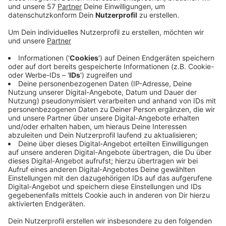
Am Mittwoch und Donnerstag werden in der Stadt
Aachen die offenen Bachläufe und einige Brunnen
außer Betrieb genommen.
Der Wasserlauf des offen gelegten Johannisbachs am
Lindenplatz und in der Rinne am Annuntiatenbach
versiegt am Mittwoch (18. Oktober). Denn der Herbst
bringe es mit sich, dass zu viel Laub zu Boden und in
die Rinne des Johannisbachs fällt und die Rinne sehr
oft gereinigt werden muss, heißt es von der Stadt. Der
Spielplatz am Lindenplatz wird bis zum Frühjahr 2024
nicht mehr mit Wasser versorgt.
Am Donnerstag (19. Oktober) werden außerdem einige
Brunnen in der Innenstadt außer Betrieb genommen. Es
betrifft alle Brunnen, die über die Druckleitung des
Paubachs mit Wasser versorgt werden. Das sind die
Brunnen Kuckhoffstraße, Türe-Lüre-Ließchen
(Foto