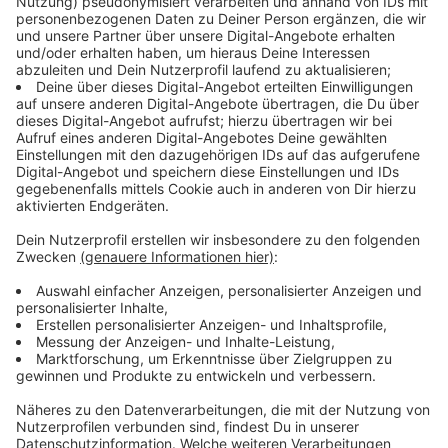
Eröffnet wird das „Festival der Vielfalt“ am
Freitag,
25. August
, um 14 Uhr durch den städtischen
Integrationsrat und die Kampagne „10+1 Bäume für
die Opfer des NSU“, mit einer Baumwidmung für Opfer
rechtsextremistischer Gewalt sowie der Enthüllung
von zwei Gedenkstelen im Ferberpark. Um 17 Uhr
findet im Depot Talstraße eine Podiumsdiskussion
zum Thema “Engagement gegen Rassismus“ mit der
Bildungsinitiative Ferhat Unvar und Merfin Demir,
Referent für Rassismuskritik und Empowerment, statt.
Um 19 Uhr folgt im Depot die Verleihung des
diesjährigen Integrationspreises.
Cengiz Uluğ, der Vorsitzende des Aachener
Integrationsrats: „Wir schließen uns am Freitag auch in
Aachen mit dem Gedenkprojekt ‚10 + 1 Bäume‘einer
landesweiten Kampagne an. Die zehn Bäume stehen
für die zehn Opfer des NSU, den einen weiteren Baum
widmen wir allen genannten und ungenannten Opfern