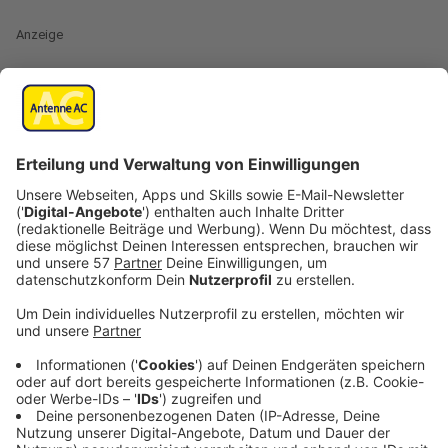
Anzeige
In Aachen jagt ein Festival das nächste...
Am kommenden Wochenende zelebriert die Stadt von
Freitag bis Sonntag das "Festival der Vielfalt".
Dabei sollen - wie es heißt - die "facettenreiche
Stadtgesellschaft und das friedliche Zusammenleben
der Menschen in Aachen gefeiert und sichtbar
gemacht werden". Das mittlerweile dritte "Festival der
Vielfalt" steht unter dem Motto „Aachen lieben –
Vielfalt leben“.
Zum Programm: