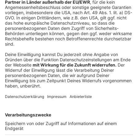
„Ein Fest für und in der Stadtgesellschaft lebt von
Begegnungen. Deshalb freue ich mich sehr, dass wir
die Besucher*innen ein komplettes Wochenende lang
in drei verschiedenen Quartieren begrüßen können“,
sagt die städtische Integrationsbeauftragte Nenja
Ziesen.
Das komplette Programm des Festivals der Vielfalt
findet Ihr
HIER
(https://festivaldervielfaltaachen.de).
(Foto: Nenja Ziesen (untere Reihe, zweite von links),
Rolf Frankenberger und Cengiz Uluğ (untere Reihe,
dritter und vierter von links) freuen sich mit
Vertreter*innen des städtischen Orga-Teams auf die
dritte Auflage des „Festivals der Vielfalt“. )
Anzeige