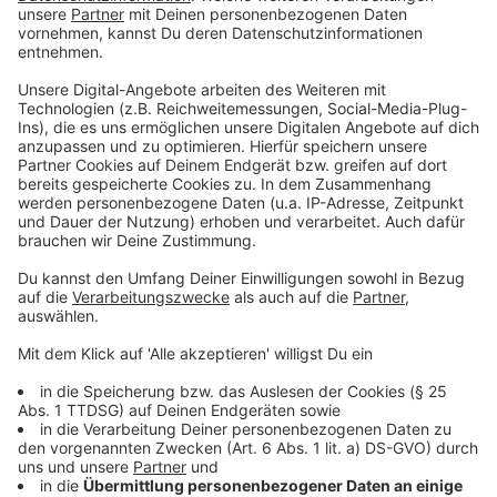
rassistischer Gewalt. Zwei Gedenkstelen klären über
die Bedeutung des Mahnmals auf. Ich hoffe, dass wir
damit in Aachen ein Zeichen setzen, um
Menschlichkeit, Freiheit und Demokratie zu bewahren
und zu schützen“.
Am
Samstag, 26. August
, stellen sich beim Tag der
Offenen Tür ab 13 Uhr die Mieter*innen der
Nadelfabrik am Reichsweg vor. Die Kennedybühne
lockt mit einem vielfältigen Bühnenprogramm aus
Musik, Tanz und Lyrik, im Kernnedypark sind
kulinarische Angebote aus aller Welt sowie Infostände
von zahlreichen Vereinen, Organisationen und
Institutionen zu finden Es gibt ebenfalls vielfältige
Mitmachangebote für Kinder und Jugendliche.
Am
Sonntag, 27. August
, steht das Depot in der
Talstraße schließlich ganz im Zeichen von
Mitmachangeboten, Kinderprogramm, Musik, Kulinarik
und Kino.