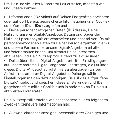
besonders von der Pandemie betroffenen
Gruppen.
Die Kundgebung steigt am Elisenbrunnen und
beginnt am Samstagnachmittag um 15 Uhr. Dabei
gelten 2G+ und FFP2-Maskenpflicht.
Zu den Initiatoren gehören unter anderem SPD,
Grüne und Seebrücke Aachen.
Veröffentlicht:
Dienstag, 04.01.2022 12:52
Anzeige
Anzeige