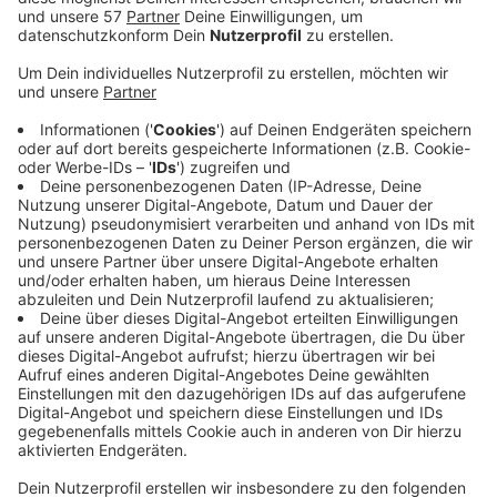
Donnerstag das Finale "gefeiert" und zieht eine
positive Bilanz.
Veröffentlicht:
Donnerstag, 12.08.2021 16:37
Anzeige
Neben dem Buddelspaß konnten Kinder zwischen 10
und 16 Jahren in einem begehbaren "Diamanten-Dorf"
auch etwas über Begrünung, Bewässerung und
Beschattung lernen und zum Beispiel Salat und
Kräuter anpflanzen.
Den archimedischen Sandkasten des Futur Lab
Aachen gibt es seit 2016. In diesem Jahr wurde er
gemeinsam mit der Bleiberger Fabrik, dem