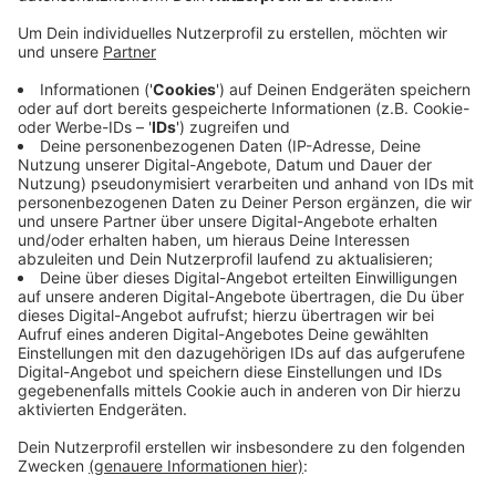
In Aachen hat es am Samstagabend einen Großeinsatz
der Polizei wegen eines Treffens der Auto-Tuning-
Szene gegeben. Nach Angaben der Polizei hat das
Treffen der Tuning-Szene mit 250 Fahrzeugen in
Belgien begonnen und sollte in Aachen fortgeführt
werden. Gegen 23 Uhr waren im Bereich der Breslauer
Straße immer wieder aufheulende Motoren zu hören.
Die Polizei konnte das Treffen vor Ort zuerst auflösen.
Die Tuner wollten dann weiter zum Blausteinsee in
Eschweiler fahren, aber auch das konnte die Polizei
verhindern. Schlussendlich endete das Treffen der
Tuner in Düren.
Anzeige