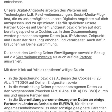
zusammen zu arbeiten“, erklärt Vera Sous.
Die Projektteilnehmer*innen von Spectrum sind unter
anderem langzeitarbeitslose Menschen, die in der
Kunstwerkstatt eine neue Struktur erfahren und in den
künstlerischen Projekten neue Talente entfalten
können. „Dieser neue Raum ist nicht nur als Ort für
einen Cafébetrieb konzipiert, sondern ermöglicht es
zukünftig, in unmittelbarer Nähe zur Ausstellung auch
Angebote für Schulklassen zu veranstalten. Einmal pro
Woche soll hier der Kinder-Museumsclub ab Herbst
stattfinden, ebenso planen wir Künstler*innen-
Workshops und Ferienangebote“, erläutert Pia vom
Dorp, die Leiterin des Museumsdiensts im
Kulturbetrieb.
„Nach zwei Jahren können wir diesen Raum mit neuen
Aktivitäten öffnen und eine Vielfalt an
Bildungsmöglichkeiten anbieten, was gut zu unserer