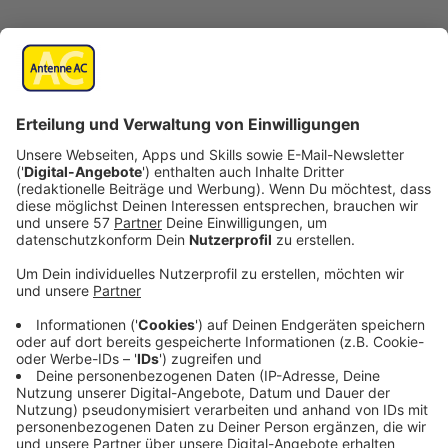
Anzeige
In Aachen richtet die Stadt im
Suermondt-Ludwig-
Museum
an der Wilhelmstraße das neue Cafe
Wunderkammer ein, das die frühere Bar Museo ersetzt.
Der Raum soll künftig von Aachener Künstlern in einem
zweijährigen Turnus immer wieder neugestaltet
werden - als erste gestaltet Vera Sous das neue Cafe
Wunderkammer.
Die Stadt erhofft sich davon, dass sie so und durch
Vermietungen einen neuen Ort der Begegnung und den
Brückenschlag in die lokale Kulturszene schafft. Das
Café Wunderkammer kann man künftig mieten für
Künstlerworkshops, Schulklassenprogramme,
Empfänge, Feiern, Veranstaltungen und Vermietungen.