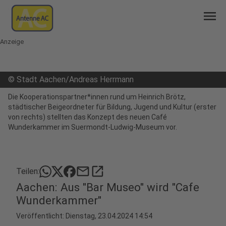
menu
Anzeige
©
Stadt Aachen/Andreas Herrmann
Die Kooperationspartner*innen rund um Heinrich Brötz,
städtischer Beigeordneter für Bildung, Jugend und Kultur (erster
von rechts) stellten das Konzept des neuen Café
Wunderkammer im Suermondt-Ludwig-Museum vor.
mail
open_in_new
Teilen:
Aachen: Aus "Bar Museo" wird "Cafe
Wunderkammer"
Veröffentlicht:
Dienstag, 23.04.2024 14:54