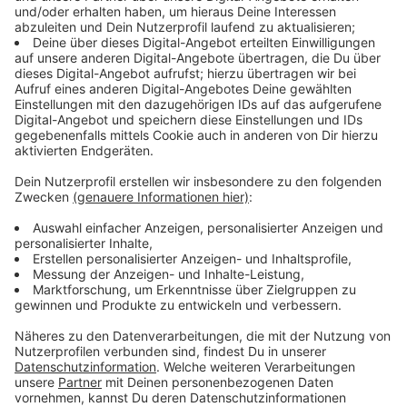
„Das Zusammenwirken der Akteur*innen ist in dieser
Konstellation absolut einmalig. Das Projekt bietet die
Chance, den Raum als Ort der Begegnung und
Kreativität zu nutzen und gleichzeitig die Bestände
des Museums neu zu erschließen. Der Begriff ‚Wunder‘
passt in vielerlei Hinsicht“, freut sich Heinrich Brötz,
Beigeordneter für Bildung, Jugend und Kultur.
Künstlerin Vera Sous hat sich gemeinsam mit den
Künstlerinnen der Frauenwerkstatt des Rheinischen
Vereins dem Farbkonzept der Kutscheneinfahrt
angenähert und sich von den Mustern der
„Wunderkammer“ in der Dauerausstellung des Hauses
inspirieren lassen. „Mit Stofftapeten schaffen wir es,
die neue Architektur in die alte einzubinden. Theke und
Schrank werden verkleidet, die Beleuchtung verändert.
Alles soll an das Atelier eines alten Meisters erinnern.
Besonders spannend ist es, bei den Stoffarbeiten und
Bildteppichen mit vielen verschiedenen Nationalitäten