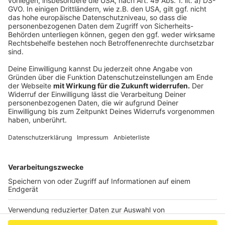
Vernetzung innerhalb des Viertels mit der
Nachbarschaft zum Kaiserplatz passt“, freut sich Till-
Holger Borchert, der Direktor des Suermondt-Ludwig-
Museums. Das neue Gestaltungskonzept nimmt dabei
sowohl Bezug auf die Historie des Hauses als auch auf
die Tradition des Museums.
Informationen über das Café Wunderkammer gibt es
im Internet unter www.locations-aachen.de.
Anzeige
Anzeige