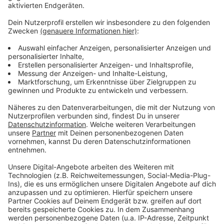
Richtung Köln stärkere Umleitungsverkehr an der
Anschlussstelle Aachen-Zentrum kann über drei
Fahrspuren besser in Richtung Kreuz Aachen
abfließen.
Die Ummarkierung der A4 auf drei Spuren in
Gegenrichtung zwischen dem Kreuz Aachen und
Aachen-Zentrum wird kurzfristig bei einer Vollsperrung
der A544 erfolgen, spätestens aber zum 15. Januar
2024.
(Foto: Symbolbild)
Anzeige