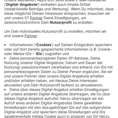
zwischen Aachen-Zentrum und dem Kreuz endlich
dreispurig zu markieren, startet die Autobahn GmbH in
der nächsten Woche einen neuen Versuch.
Bisher sind die geplanten Markierungsarbeiten immer
dem Regen zum Opfer gefallen.
Das neue Zeitfenster liegt zwischen kommendem
Dienstag (28.11.) und Freitag (1.12.), jeweils zwischen
9 und 15 Uhr.
Obwohl die Arbeiten voraussichtlich nur einen
Arbeitstag benötigen, ist ein größeres Zeitfenster
beantragt worden, damit man angesichts des Wetters
flexibler ist.
Während der Arbeiten steht dann in dem genannten
Abschnitt zeitweise nur eine Spur in Richtung Köln zur
Verfügung.
Hintergrund:
Der seit der Teilsperrung der A544 in