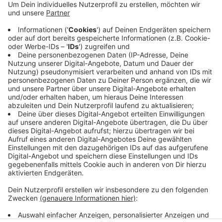
Auf der A4 wird in der Nacht von Freitag auf Samstag
(20./21.10.) der Grenzübergang von Aachen kommend
in die Niederlande gesperrt.
Die Sperrung gilt ab 21 Uhr abends bis 9 Uhr am
Samstagmorgen.
In der Zeit führt die niederländische Rijkswaterstaat
Sanierungsarbeiten auf der A76 aus, teilt die deutsche
Autobahn GmbH mit.
Anzeige
Anzeige