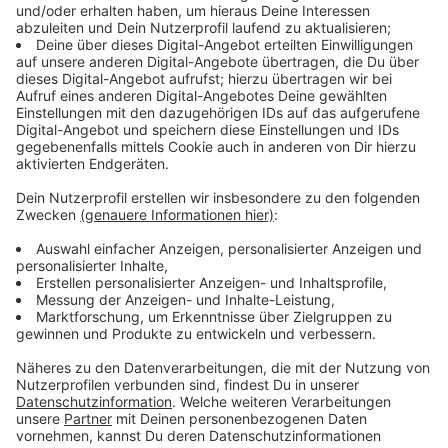
sich eine erbitterte Rivalität entwickelt – eine, die
weit über den Boxring hinausreicht. Unterstützung
erhält Hezekiah von der furchtlosen Mary Carr (Erin
Doherty), der charismatischen Anführerin der
berüchtigten Frauenbande The Forty Elephants.
Zwischen Überfällen, Loyalitätskonflikten und der
ständigen Gefahr, unterzugehen, formt sich eine
ungewöhnliche Allianz.
Streaming-Dienst: Disney+
Anzeige
Wir benötigen Ihre
Zustimmung, um den YouTube
Video-Service zu laden!
Wir verwenden einen Service eines