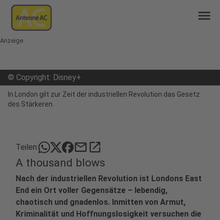
menu
Anzeige
©
Copyright: Disney+
In London gilt zur Zeit der industriellen Revolution das Gesetz
des Stärkeren.
mail
open_in_new
Teilen:
A thousand blows
Nach der industriellen Revolution ist Londons East
End ein Ort voller Gegensätze – lebendig,
chaotisch und gnadenlos. Inmitten von Armut,
Kriminalität und Hoffnungslosigkeit versuchen die