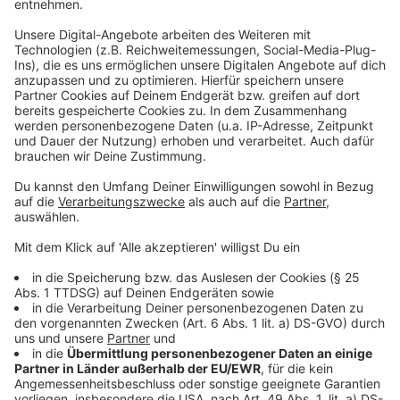
Drittanbieters, um Videoinhalte
einzubetten. Dieser Service kann
Daten zu Ihren Aktivitäten
sammeln. Bitte lesen Sie die
Details durch und stimmen Sie der
Nutzung des Service zu, um dieses
Video anzusehen.
Mehr Informationen
Je tiefer Hezekiah in die Unterwelt eintaucht, desto
klarer wird: Der Weg zur Boxkrone ist nicht nur blutig,
Akzeptieren
sondern fordert alles – Mut, Entschlossenheit und
powered by
Usercentrics Consent
manchmal auch die eigene Menschlichkeit.
Management Platform
Anzeige
©
Copyright: Disney+
Sugar Goodson ist der unumstrittene Champion im