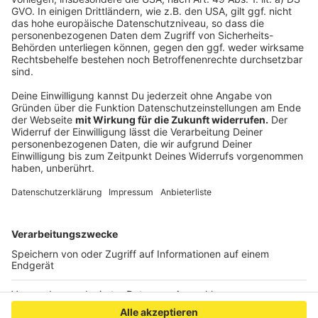
"Prizefighting".
Anzeige
©
Copyright: Disney+
Hezekiah will Champion werden.
Anzeige
Anzeige
Anzeige