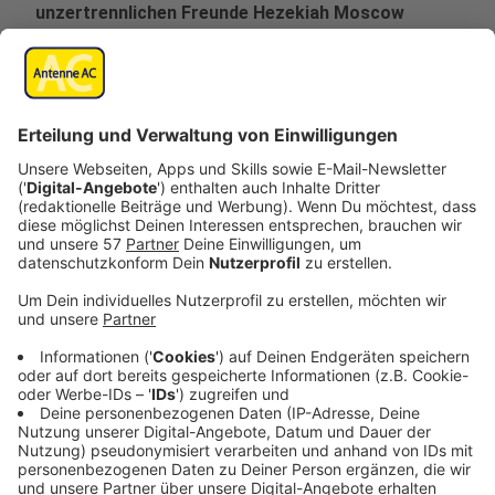
unzertrennlichen Freunde Hezekiah Moscow
(Malachi Kirby) und Alec (Francis Lovehall), beide
aus Jamaika eingewandert, sich ein neues Leben
aufzubauen. Doch die Straßen sind gefährlich,
beherrscht von Gangs, Gewalt und dem Gesetz des
Stärkeren.
Veröffentlicht:
Donnerstag, 01.05.2025 18:14
Anzeige
Schon bald geraten sie in die brutale Welt der illegalen
Boxkämpfe – eine Szene, in der Ehre, Geld und das
nackte Überleben auf dem Spiel stehen. Hezekiah wird
vom Gedanken besessen, sich in den Ring zu kämpfen
und eine Legende zu werden. Dabei trifft er auf Sugar
Goodson (Stephen Graham), einen rücksichtslosen
Champion und Meister des "Prizefighting", mit dem