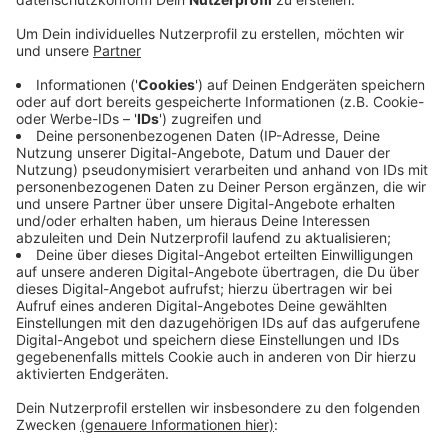
Dafür muss der Verkehr dann dort, wo gearbeitet
wird, einspurig an der Baustelle vorbei geführt
werden.
In dem Zusammenhang wird auch die
Anschlussstelle Aachen-Lichtenbusch saniert, da
werden dann Ab- und Auffahrt jeweils ein
Wochenende lang gesperrt.
In den nächsten Jahren will man auch noch die
weitere A 44 zwischen Aachen-Brand und
Aldenhoven sanieren.
Veröffentlicht:
Mittwoch, 21.09.2022 16:41
Anzeige