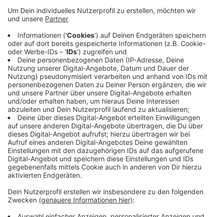
Oberforstbach und Walheim gewesen mit über 600
Pkw pro tausend Personen. Die wenigsten gab es
mit knapp 200 am Lindenplatz und am
Panneschopp Nähe Breslauer
Straße/Elsassstraße. Die Pkw-Dichte der
StädteRegion wiederum liegt mit 528 deutlich
höher, aber immer noch unter dem NRW-
Durchschnitt von 570 Pkw pro tausend Einwohner.
Darin sind auch gewerbliche Fahrzeuge
berücksichtigt.
Veröffentlicht:
Freitag, 02.07.2021 15:34
Anzeige