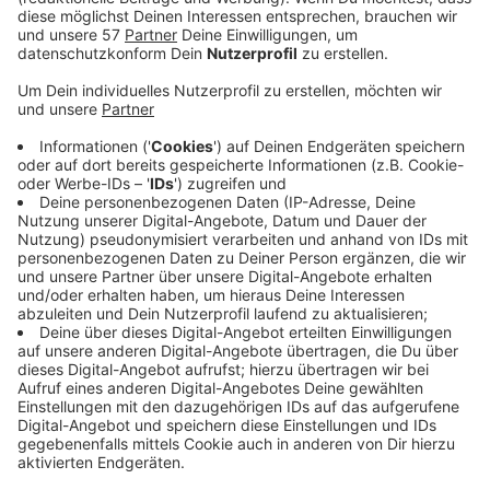
Das
Aachener Ronald McDonald-Haus
an der
Vaalser Straße bekommt 5000 Euro von einer Uni-
Gesellschaft.
Die RWTH Business School GmbH spendet den
Betrag - und übernimmt die Patenschaft für eins
der zwölf Familien-Apartments in dem Elternhaus.
Im Ronald McDonald-Haus kommen schon seit
1991 jedes Jahr 170 Familien unter, deren
schwerkranke Kinder in der Uniklinik behandelt
werden. Es ist zuletzt aufwändig saniert worden.
Hinter der Einrichtung steht die
McDonald’s-
Kinderhilfe-Stiftung
.
Veröffentlicht:
Donnerstag, 15.10.2020 11:58
Anzeige