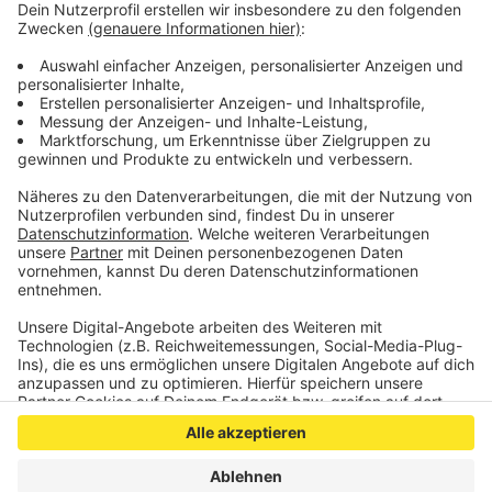
Aline Wesner (Mitte), COO der RWTH Business School,
übergibt zusammen mit Dr. Helmut Dinger (rechts),
Geschäftsführer der RWTH Business School, der
Leiterin des Ronald McDonald Hauses, Christine
Esparza Valdez (links), die Spende in Höhe von 5.000
Euro.
Anzeige
Anzeige
Anzeige