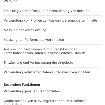
Anzeige
Spendenwillige könnten auch auf einem Blatt Papier
mit Namen, Datum und Unterschrift ihre Einwilligung zu
Organspenden hinterlegen, genauso in einer
Patientenverfügung. Das Testament ist dagegen
sinnlos, da es schlicht zu spät eröffnet wird.
Anzeige
Wo erhalte ich weitere Informationen zum
Thema?
Anzeige
Die gibt es auf der Seite der Bundeszentrale für
gesundheitliche Aufklärung (BzgA) über
diesen Link
.