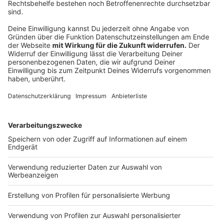
Anzeige
Minderjährige dürfen ab dem 16. Geburtstag sich
bereit erklären, zu spenden. Ab dem 14. Geburtstag
darf Widerspruch erklärt werden - eine Einwilligung der
Eltern ist nicht notwendig. Bei Kindern entscheiden
Erziehungsberechtigte über eine Organ- oder
Gewebespende.
Der Organspendeausweise sollte ständig bei sich
getragen werden, zum Beispiel im Portmonnaie mit
dem Personalausweis zusammen.
Anzeige
Gibt es Alternativen zum
Organspendeausweis?