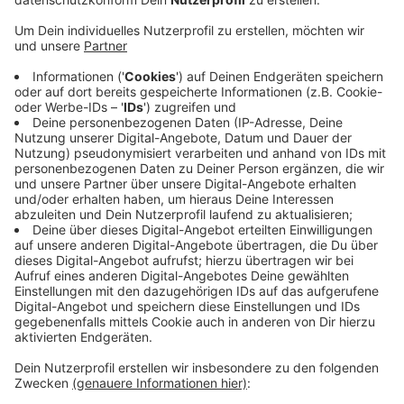
In Eschweiler gibt es rund 250 neue
Schwimmabzeichen im Rahmen der
Schulschwimmwochen. Knapp 650 Schüler aus den
dritten bis fünften Klassen haben zwei Wochen lang
intensiv im Freibad Dürwiß sicheres Schwimmen
gelernt. Neben dem Seepferdchen haben einige Kinder
auch das Bronze-, Silber- oder Goldabzeichen
geschafft.
Die Schulschwimmwochen hat die StädteRegion
Aachen mit dem Stadtsportbund und den jeweiligen
Kommunen hier bei uns ins Leben gerufen. Alle
Kommunen machen mit - bis auf Monschau, Roetgen
und Simmerath. Dort ist der Bedarf aktuell nicht so
groß, heißt es.
Anzeige