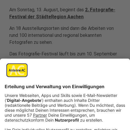
Am Sonntag, 13. August, beginnt das
2. Fotografie-
Festival der StädteRegion Aachen
.
An 18 Ausstellungsorten sind dann die Arbeiten von
rund 100 international und regional bekannten
Fotografen zu sehen.
Das Fotografie-Festival läuft bis zum 10. September
und wird vom Land NRW gefördert.
In den Galerien und anderen kulturellen Einrichtungen
erhält man dabei unerwartete Einblicke und neue
Sichtweisen auf verschiedenste Themenwelten,
haben Städteregionsrat Tim Grüttemeier und Kuratorin
Nina Mika-Helfmeier Antenne AC gesagt:.
Anzeige