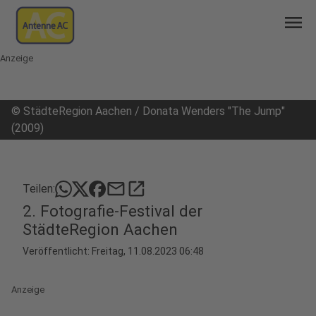
menu
Anzeige
©
StädteRegion Aachen / Donata Wenders "The Jump"
(2009)
mail
open_in_new
Teilen:
2. Fotografie-Festival der
StädteRegion Aachen
Veröffentlicht:
Freitag, 11.08.2023 06:48
Anzeige