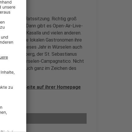
e Jubiläums-Ratssitzung. Richtig groß
nd 16. Juni. Dann gibt es Open-Air-Live-
läck Fööss, Kasalla und vielen anderen.
ach bieten die lokalen Gastronomen ihre
nzu kommen dieses Jahr in Würselen auch
chaft Scherberg, der St. Sebastianus
nerschaft Würselen-Campagnatico. Nicht
e dieses Mal auch ganz im Zeichen des
eine Extra-Seite auf ihrer Homepage