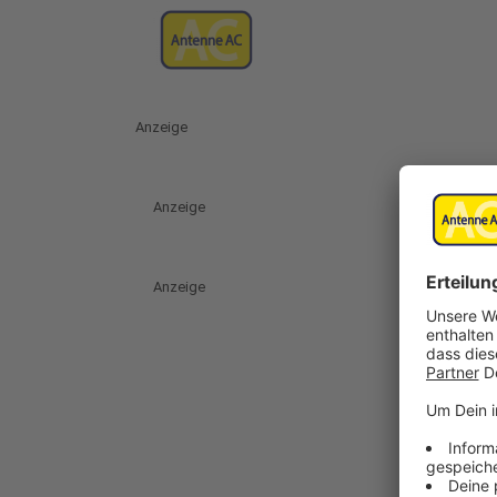
Anzeige
Anzeige
Anzeige