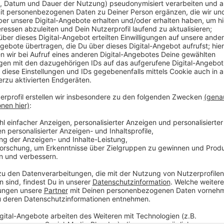
Das runde Jubiläum wird entsprechend begangen.
Am 21. März steigt im Alten Rathaus eine öffentlich
gefeiert wird aber beim Würselner Stadtfest am 15. u
Konzerte am Markt und an der Kaiserstraße mit den B
Ein großer Festzug wird das Stadtfest eröffnen, dan
Köstlichkeiten an und es gibt Oldtimer zu sehen. Hi
noch große Feste der St. Hubertus-Schützenbruders
Schützen und der Deutsch-Italienischen Städtepart
zu vergessen die traditionsreichen Jungenspiele, di
Jubiläumsjahrs stehen.
Eigens zum 100-Jährigen hat die Stadt Würselen 
mit all den Terminen und Events eingerichtet.
Anzeige
©
Pressestelle Stadt Würselen
Die Pfarrkirche St. Sebastian und der Markt in Würselen