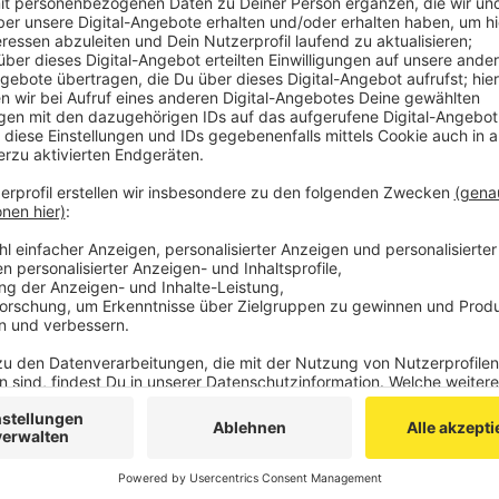
Seit 2011 trägt Aachen den Titel "Fairtrade-Stadt", d
Unter dem Motto „So geht fair shoppen“ präsentieren
Akteure der Einkaufsstadt Aachen. Außerdem gibt e
sowie ein Fairtrade-Café und vegetarischen Imbiss.
Die Fairtrade.Messe geht von 11 bis 18 Uhr, der Eintrit
Anzeige
©
Stadt Aachen/Harald Beckers
Anzeige