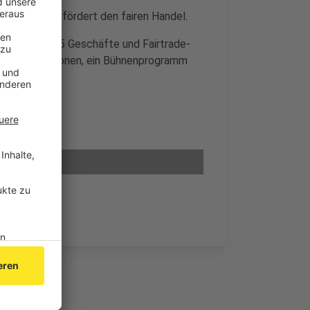
as heißt, sie fördert den fairen Handel.
 sich rund 25 Geschäfte und Fairtrade-
s Probieraktionen, ein Bühnenprogramm
t ist frei.