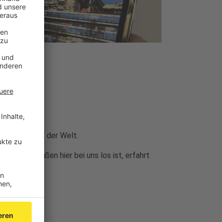
tschland und der Welt.
uf den Straßen hier bei uns los ist, erfahrt
t nachschauen.