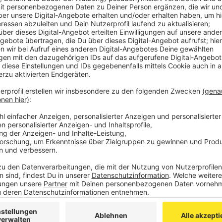
store auf euch!
richten hören und lesen, genau wie alles Wichtige aus NRW, Deu
einfach Verkehrshinweise reinschicken oder anrufen. Was gerade a
welcher Song eben lief: auch kein Problem! Einfach in der Playlis
en.