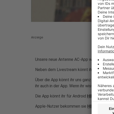
Anzeige
Unsere neue Antenne AC-App wartet im App
Neben dem Livestream könnt ihr lokale Nach
Über die App könnt ihr uns ganz schnell und 
ihr auch in der App. Wenn ihr wissen wollt, 
Die App könnt ihr für Android
HIER
runterlad
Apple-Nutzer bekommen sie
HIER.