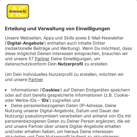
bestreichen.
Alles von der kurzen Seite her so eng wie möglich
aufrollen.
Den Kuchen fest in Frischhaltefolie wickeln und
mindestens 2 Stunden kaltstellen.
Nach Belieben mit weißer Schokolade,
Kokoschips oder etwas Obst dekorieren.
Anzeige
Anzeige
Anzeige