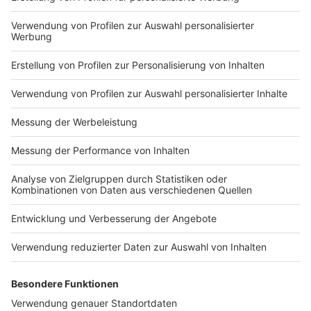
Ube-Lychee-Limo
Zutaten
1 TL Ube-Pulver
100 ml Lychee-Saft
150 ml Mineralwasser oder Soda
1-2 TL Limettensaft
Eiswürfel
optional: Lychees zur Dekoration
Zubereitung
Ube mit etwas Lychee-Saft glatt rühren. Mit dem