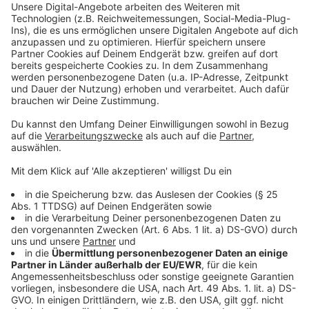
Zutaten
1-2 TL Ube-Pulver
150 ml heiße Milch oder Pflanzendrink
1 TL Ahornsirup oder Zucker nach Geschmack
optional: Milchschaum
Zubereitung
Ube-Pulver mit etwas heißer Milch glatt rühren. Die
restliche Milch erhitzen und dazugeben. Nach Belieben
süßen und mit Milchschaum servieren. Für eine Iced-
Version einfach über Eiswürfel gießen.
Ube Kaffee