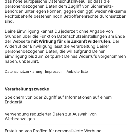
Zutaten
1 Espresso oder 100 ml starker Kaffee
1 TL Ube-Pulver
150 ml Milch oder Pflanzendrink
1 TL Zucker oder Vanillesirup
Eiswürfel nach Belieben
Zubereitung
Ube mit etwas warmer Milch glatt verrühren. Espresso
oder Kaffee zubereiten und mit der restlichen Milch
zur Ube-Mischung geben. Nach Wunsch süßen und heiß
servieren oder auf Eis als Iced Ube Coffee genießen.