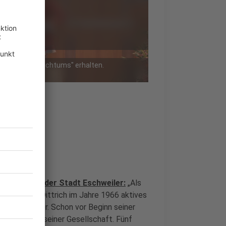
igung des Brauchtums" erhalten.
ls-Komitees der Stadt Eschweiler:
„Als
ranz-Josef Dittrich im Jahre 1966 aktives
 in Eschweiler. Schon vor Beginn seiner
anfarencorps seiner Gesellschaft. Fünf