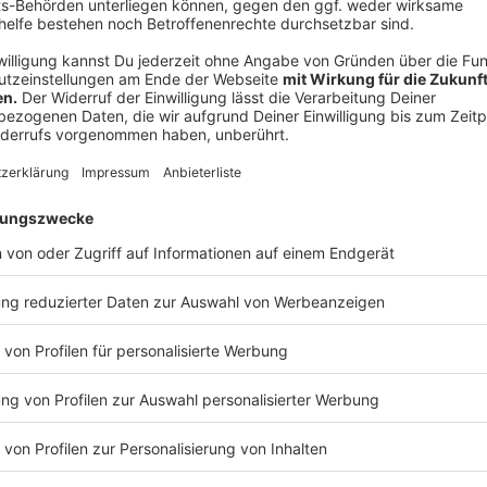
Leo Wenn aus Stolberg hat im Landtag den Orden "Würd
©
Landtag NRW/Wilfried Meyer
Anzeige
Infos zu den Geehrten:
Anzeige
Franz-Josef Dittrich / Laudatio des Karneva
Teenager im zarten Alter von 18 Jahren wurde F
Mitglied der KG Blaue Funken Artillerie von 1928
aktiven Karnevalskarriere war er Mitglied des F