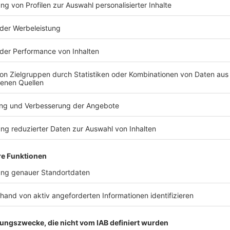
Jahre lang war er Vorsitzender dieser musikalis
bereicherte er mit Gesang und Büttenreden die 
Jahre war er Damenredner seiner Gesellschaft, e
Jahre begeisterte er als "Jüppche vam Jraav" se
persiflierte er als Nachtwächter Geschehnisse u
"Jüppche vam Jraav" krönt den Karnevalsbrunnen 
Fastelovendsjecken aus Eschweiler um sich sch
Franz-Josef Dittrich gibt es heute nicht mehr. S
vielen Dingen unerschütterliche Agilität hat ihn z
das Gemeinwohl unterstreicht seine Tätigkeit im
Liebe für den 1.FC Köln spricht für seinen Humo
starken Charakter. Ein starker Charakter mit sub
Mensch verwurzelt in der Tradition, aber offen 
Jahre Blauer Funke und in diesem Jahr Goldprinz
Leo Wenn / Laudatio des Karnevalskomitee d
in die Garde der KG Mönsterböscher Jonge 1957 e
Bereich des Bühnen- und Wagenbaus. Dem Elferra
seiner gesamten aktiven Zeit war er federführen
zuständig. Egal ob Wanderungen oder Gesellschaf