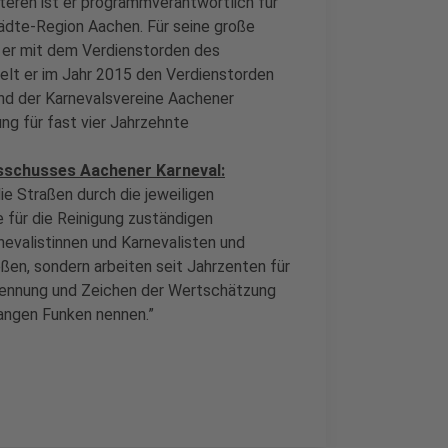
eren ist er programmverantwortlich für
ädte-Region Aachen. Für seine große
er mit dem Verdienstorden des
ielt er im Jahr 2015 den Verdienstorden
nd der Karnevalsvereine Aachener
ng für fast vier Jahrzehnte
sschusses Aachener Karneval:
ie Straßen durch die jeweiligen
für die Reinigung zuständigen
nevalistinnen und Karnevalisten und
ßen, sondern arbeiten seit Jahrzenten für
rkennung und Zeichen der Wertschätzung
Orangen Funken nennen.”