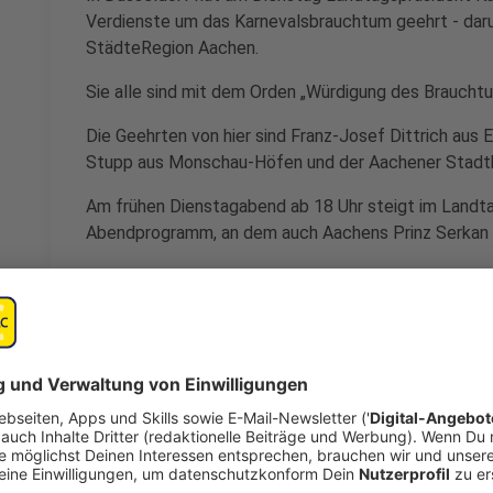
Verdienste um das Karnevalsbrauchtum geehrt - darun
StädteRegion Aachen.
Sie alle sind mit dem Orden „Würdigung des Braucht
Die Geehrten von hier sind Franz-Josef Dittrich aus 
Stupp aus Monschau-Höfen und der Aachener Stadtb
Am frühen Dienstagabend ab 18 Uhr steigt im Landta
Abendprogramm, an dem auch Aachens Prinz Serkan I
Anzeige