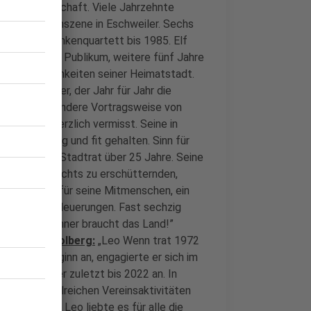
chen Gemeinschaft. Viele Jahrzehnte
Vortragendenszene in Eschweiler. Sechs
r sang im Funkenquartett bis 1985. Elf
in närrisches Publikum, weitere fünf Jahre
nd Persönlichkeiten seiner Heimatstadt.
in Eschweiler, der Jahr für Jahr die
art. Die besondere Vortragsweise von
ie wird schmerzlich vermisst. Seine in
eitlebens jung und fit gehalten. Sinn für
 Eschweiler Stadtrat über 25 Jahre. Seine
r und durch nichts zu erschütternden,
tilem Gefühl für seine Mitmenschen, ein
für sinnvolle Neuerungen. Fast sechzig
 - solche Männer braucht das Land!”
er Stadt Stolberg:
„Leo Wenn trat 1972
in. Von Beginn an, engagierte er sich im
t gehörte er zuletzt bis 2022 an. In
d für die zahlreichen Vereinsaktivitäten
tsausflüge, Leo liebte es für alle die