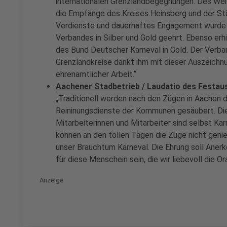
internationalen Grenzlandbegegnungen. Des Weit
die Empfänge des Kreises Heinsberg und der St
Verdienste und dauerhaftes Engagement wurde 
Verbandes in Silber und Gold geehrt. Ebenso erh
des Bund Deutscher Karneval in Gold. Der Verba
Grenzlandkreise dankt ihm mit dieser Auszeichnu
ehrenamtlicher Arbeit.“
Aachener Stadbetrieb / Laudatio des Festau
„Traditionell werden nach den Zügen in Aachen d
Reininungsdienste der Kommunen gesäubert. Die 
Mitarbeiterinnen und Mitarbeiter sind selbst Kar
können an den tollen Tagen die Züge nicht genie
unser Brauchtum Karneval. Die Ehrung soll Ane
für diese Menschein sein, die wir liebevoll die 
Anzeige