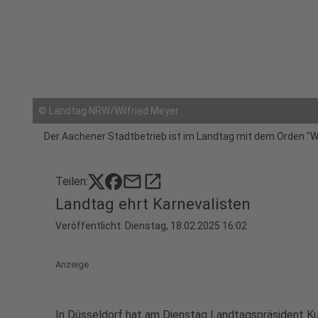
©
Landtag NRW/Wilfried Meyer
Der Aachener Stadtbetrieb ist im Landtag mit dem Orden "
mail
open_in_new
Teilen:
Landtag ehrt Karnevalisten
Veröffentlicht:
Dienstag, 18.02.2025 16:02
Anzeige
In Düsseldorf hat am Dienstag Landtagspräsident Ku