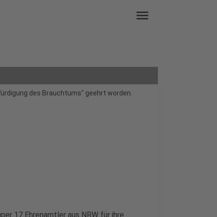
menu
Würdigung des Brauchtums" geehrt worden.
per 17 Ehrenamtler aus NRW für ihre