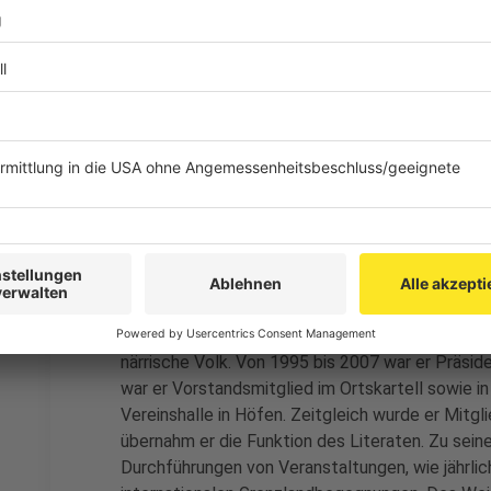
Planung zu übernehmen. Als ein waschechter Stol
noch nicht genug. Von 1979 bis 1985 engagierte
Karneval‘. Ebenfalls von 1979 bis 1998 wurde 
Jonge‘ zum Vizepräsidenten und von 1998 bis 2
gewählt und setzte sich in seiner gesamten akti
der Kinder- und Jugendarbeit im Karneval ein. L
des Karnevalskomitees der Stadt Stolberg sowi
Brillanten.“
Dieter Stupp / Laudatio des Verbands der K
Grenzlandkreise:
„Dieter Stupp zog im Jahr 198
Heimatdorf Monschau-Höfen stellte man sehr sch
anpacken kann. Noch im gleichen Jahr wurde er 
Karnevalsgesellschaft ‚Biebesse‘ Höfen. Im Jahr 
närrische Volk. Von 1995 bis 2007 war er Präside
war er Vorstandsmitglied im Ortskartell sowie i
Vereinshalle in Höfen. Zeitgleich wurde er Mitg
übernahm er die Funktion des Literaten. Zu sei
Durchführungen von Veranstaltungen, wie jährli