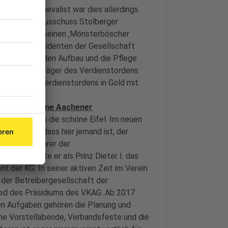
berger Karnevalist war dies allerdings
 er sich im ‚Ausschuss Stolberger
Leo Wenn von seinen ‚Mönsterböscher
007 zum Präsidenten der Gesellschaft
ven Zeit für den Aufbau und die Pflege
eo Wenn ist Träger des Verdienstordens
e des BDK Verdienstordens in Gold mit
arnevalsvereine Aachener
9 von Köln in die schöne Eifel. Im neuen
nell fest, dass hier jemand ist, der
Geschäftsführer der
1995 regierte er als Prinz Dieter I. das
nt der KG. In seiner aktiven Zeit im Verein
n der Betreibergesellschaft der
lied des Präsidiums des VKAG. Ab 2017
nen Aufgaben gehören die Planung und
che Vorstellabende, Verbandsfeste und die