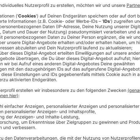
Franz-Josef Dittrich aus Eschweiler hat im Landtag de
©
Landtag NRW/Wilfried Meyer
Dieter Stupp aus Monschau-Höfen hat im Landtag den O
©
Landtag NRW/Wilfried Meyer