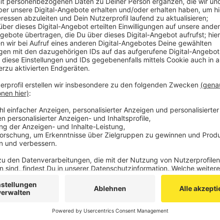
lebensgefährlich verletzt worden.
Gegen 12 Uhr wurde die Feuerwehr alarmiert. Als die E
Flammen schon in einer Wohnung im dritten Obergesc
den Dachstuhl über. Ein 22-jähreiger Bewohner rette
auf ein drei Etagen tiefer gelegenes Flachdach. Dabei
Verletzungen.
Die Brandursache ist noch unklar. Der entstandene 
sechsstellig.
Anzeige