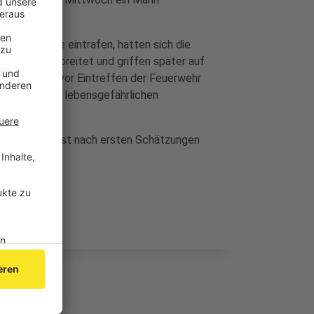
insatzkräfte eintrafen, hatten sich die
hoss ausgebreitet und griffen später auf
te sich noch vor Eintreffen der Feuerwehr
 erlitt er die lebensgefährlichen
Sachschaden ist nach ersten Schätzungen